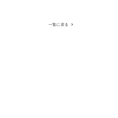
一覧に戻る
​□ECO HAUS (エコハウス)
□C
木質断熱材【エコボード】でつくる家
​緑
 1丁目13番地
https://ecohaus.jp/