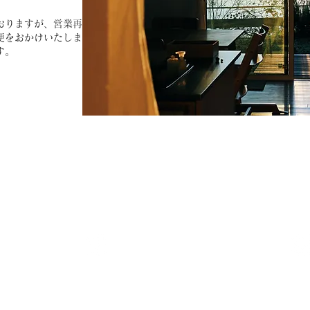
おりますが、
営業再
便をおかけいたしま
す。
​□ECO HAUS (エコハウス)
□C
木質断熱材【エコボード】でつくる家
​緑
 1丁目13番地
https://ecohaus.jp/