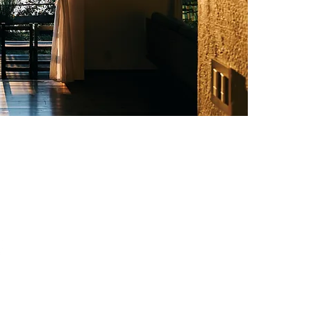
HATIERE(シャテール)
と輸入雑貨の店
https://chatiere-nagoya.square.site/