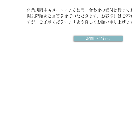
休業期間中もメールによるお問い合わせの受付は行って
開以降順次ご回答させていただきます。
お客様にはご不
すが、ご了承くださいますよう宜しくお願い申し上げま
お問い合わせ
​SOHNE(ソウネガーデンデザイン)
株式会社 環境住宅研究所
愛知県名古屋市名東区大針
〒465-0064